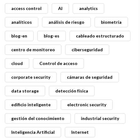
access control
AI
analytics
analíticos
análisis de riesgo
biometría
blog-en
blog-es
cableado estructurado
centro de monitoreo
ciberseguridad
cloud
Control de acceso
corporate security
cámaras de seguridad
data storage
detección física
edificio inteligente
electronic security
gestión del conocimiento
industrial security
Inteligencia Artificial
Internet