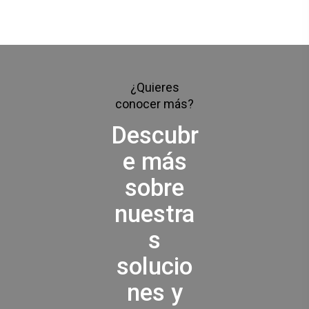
¿Quieres
conocer más?
Descubr
e más
sobre
nuestra
s
solucio
nes y