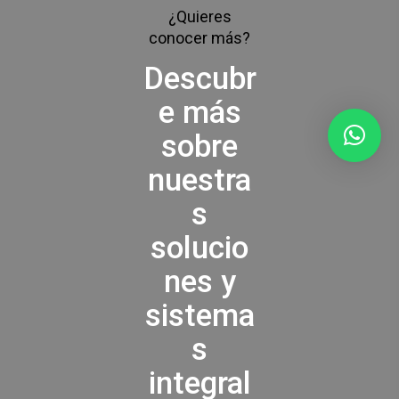
¿Quieres
conocer más?
Descubr
e más
sobre
nuestra
s
solucio
nes y
sistema
s
integral