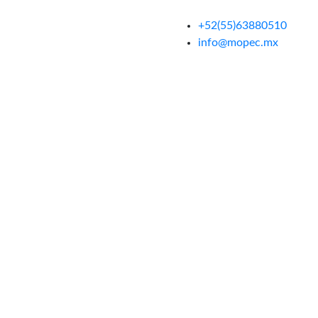
+52(55)63880510
info@mopec.mx