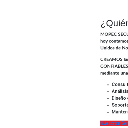
¿Quié
MOPEC SECURI
hoy contamos
Unidos de No
CREAMOS las 
CONFIABLES,
mediante un
Consult
Análisi
Diseño 
Soport
Manten
Nuestros Ser