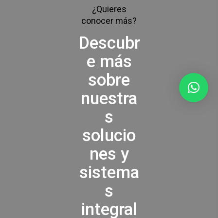
¿Quieres
conocer más?
Descubr
e más
sobre
nuestra
s
solucio
nes y
sistema
s
integral