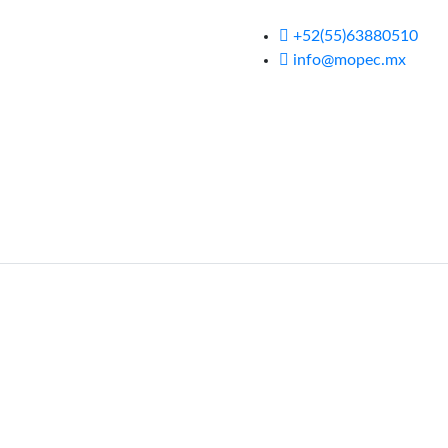
+52(55)63880510
info@mopec.mx