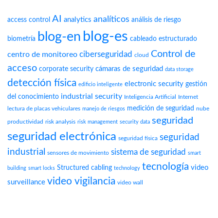
AI
analíticos
analytics
access control
análisis de riesgo
blog-es
blog-en
biometría
cableado estructurado
Control de
ciberseguridad
centro de monitoreo
cloud
acceso
cámaras de seguridad
corporate security
data storage
detección física
electronic security
gestión
edificio inteligente
industrial security
del conocimiento
Inteligencia Artificial
Internet
medición de seguridad
lectura de placas vehiculares
nube
manejo de riesgos
seguridad
productividad
risk analysis
risk management
security data
seguridad electrónica
seguridad
seguridad física
industrial
sistema de seguridad
sensores de movimiento
smart
tecnología
video
Structured cabling
building
smart locks
technology
video vigilancia
surveillance
video wall