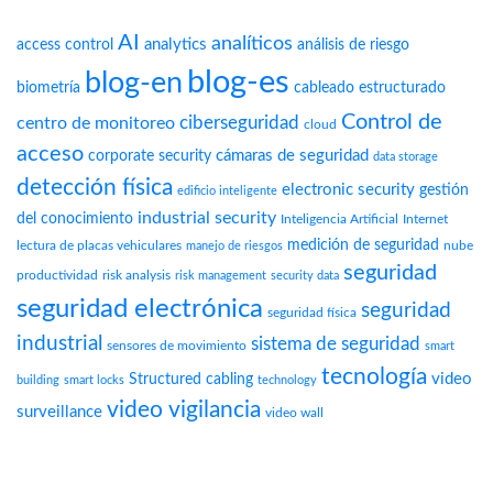
AI
analíticos
analytics
access control
análisis de riesgo
blog-es
blog-en
biometría
cableado estructurado
Control de
ciberseguridad
centro de monitoreo
cloud
acceso
cámaras de seguridad
corporate security
data storage
detección física
electronic security
gestión
edificio inteligente
industrial security
del conocimiento
Inteligencia Artificial
Internet
medición de seguridad
lectura de placas vehiculares
nube
manejo de riesgos
seguridad
productividad
risk analysis
risk management
security data
seguridad electrónica
seguridad
seguridad física
industrial
sistema de seguridad
sensores de movimiento
smart
tecnología
video
Structured cabling
building
smart locks
technology
video vigilancia
surveillance
video wall