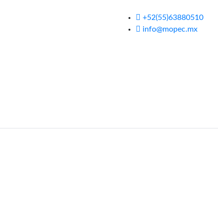
+52(55)63880510
info@mopec.mx