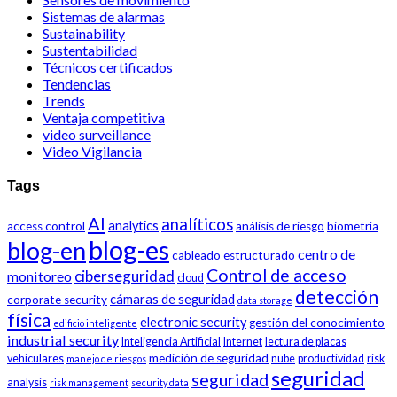
Sistemas de alarmas
Sustainability
Sustentabilidad
Técnicos certificados
Tendencias
Trends
Ventaja competitiva
video surveillance
Video Vigilancia
Tags
AI
analíticos
analytics
access control
análisis de riesgo
biometría
blog-es
blog-en
centro de
cableado estructurado
Control de acceso
ciberseguridad
monitoreo
cloud
detección
cámaras de seguridad
corporate security
data storage
física
electronic security
gestión del conocimiento
edificio inteligente
industrial security
Inteligencia Artificial
Internet
lectura de placas
medición de seguridad
vehiculares
nube
productividad
risk
manejo de riesgos
seguridad
seguridad
analysis
risk management
security data