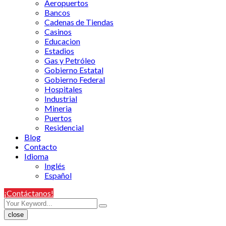
Aeropuertos
Bancos
Cadenas de Tiendas
Casinos
Educacion
Estadios
Gas y Petróleo
Gobierno Estatal
Gobierno Federal
Hospitales
Industrial
Mineria
Puertos
Residencial
Blog
Contacto
Idioma
Inglés
Español
¡Contáctanos!
close