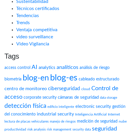
Sustentabilidad
Técnicos certificados
Tendencias
Trends
Ventaja competitiva
video surveillance
Video Vigilancia
Tags
AI
analíticos
analytics
access control
análisis de riesgo
blog-es
blog-en
biometría
cableado estructurado
Control de
ciberseguridad
centro de monitoreo
cloud
acceso
cámaras de seguridad
corporate security
data storage
detección física
electronic security
gestión
edificio inteligente
industrial security
del conocimiento
Inteligencia Artificial
Internet
medición de seguridad
lectura de placas vehiculares
nube
manejo de riesgos
seguridad
productividad
risk analysis
risk management
security data