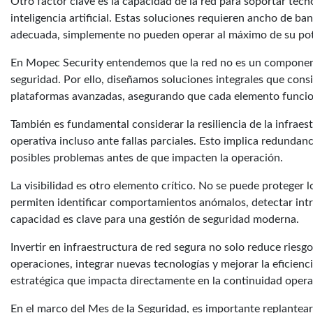
Otro factor clave es la capacidad de la red para soportar tec
inteligencia artificial. Estas soluciones requieren ancho de ban
adecuada, simplemente no pueden operar al máximo de su pot
En Mopec Security entendemos que la red no es un componente
seguridad. Por ello, diseñamos soluciones integrales que cons
plataformas avanzadas, asegurando que cada elemento funcio
También es fundamental considerar la resiliencia de la infrae
operativa incluso ante fallas parciales. Esto implica redundanc
posibles problemas antes de que impacten la operación.
La visibilidad es otro elemento crítico. No se puede proteger
permiten identificar comportamientos anómalos, detectar intr
capacidad es clave para una gestión de seguridad moderna.
Invertir en infraestructura de red segura no solo reduce riesg
operaciones, integrar nuevas tecnologías y mejorar la eficienci
estratégica que impacta directamente en la continuidad opera
En el marco del Mes de la Seguridad, es importante replante