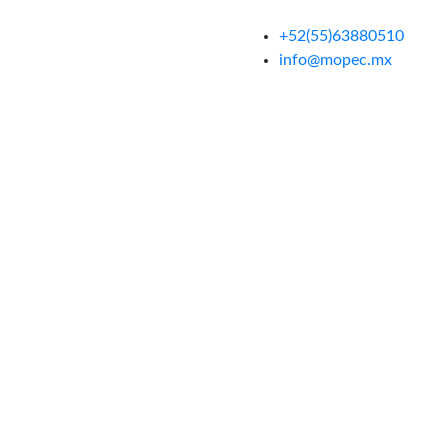
+52(55)63880510
info@mopec.mx