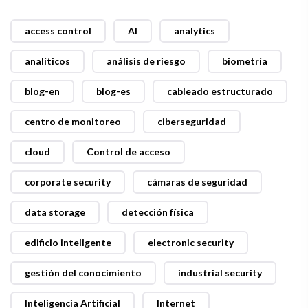
access control
AI
analytics
analíticos
análisis de riesgo
biometría
blog-en
blog-es
cableado estructurado
centro de monitoreo
ciberseguridad
cloud
Control de acceso
corporate security
cámaras de seguridad
data storage
detección física
edificio inteligente
electronic security
gestión del conocimiento
industrial security
Inteligencia Artificial
Internet