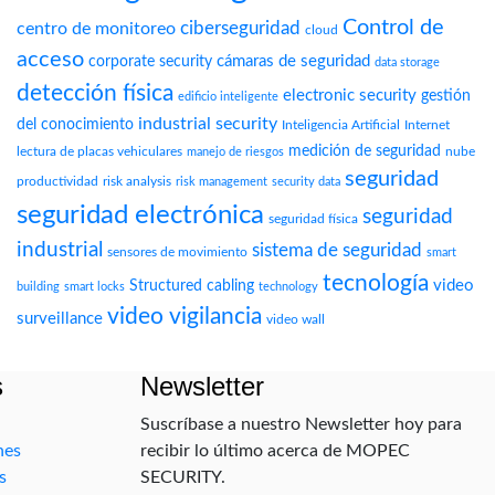
Control de
ciberseguridad
centro de monitoreo
cloud
acceso
cámaras de seguridad
corporate security
data storage
detección física
electronic security
gestión
edificio inteligente
industrial security
del conocimiento
Inteligencia Artificial
Internet
medición de seguridad
lectura de placas vehiculares
nube
manejo de riesgos
seguridad
productividad
risk analysis
risk management
security data
seguridad electrónica
seguridad
seguridad física
industrial
sistema de seguridad
sensores de movimiento
smart
tecnología
video
Structured cabling
building
smart locks
technology
video vigilancia
surveillance
video wall
s
Newsletter
Suscríbase a nuestro Newsletter hoy para
nes
recibir lo último acerca de MOPEC
s
SECURITY.