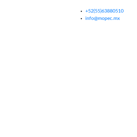
+52(55)63880510
info@mopec.mx