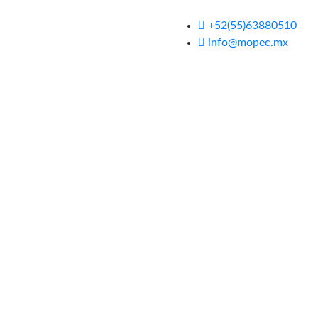
+52(55)63880510
info@mopec.mx