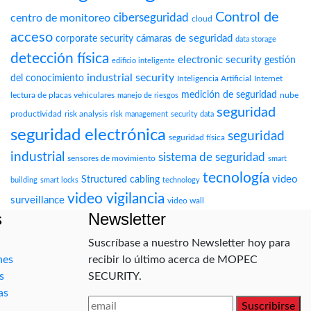
Control de
ciberseguridad
centro de monitoreo
cloud
acceso
cámaras de seguridad
corporate security
data storage
detección física
electronic security
gestión
edificio inteligente
industrial security
del conocimiento
Inteligencia Artificial
Internet
medición de seguridad
lectura de placas vehiculares
nube
manejo de riesgos
seguridad
productividad
risk analysis
risk management
security data
seguridad electrónica
seguridad
seguridad física
industrial
sistema de seguridad
sensores de movimiento
smart
tecnología
video
Structured cabling
building
smart locks
technology
video vigilancia
surveillance
video wall
s
Newsletter
Suscríbase a nuestro Newsletter hoy para
nes
recibir lo último acerca de MOPEC
s
SECURITY.
as
Suscribirse