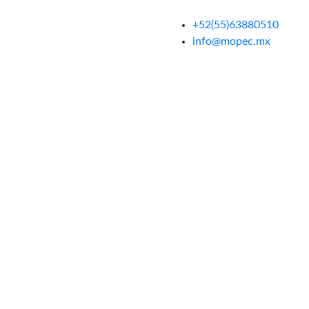
+52(55)63880510
info@mopec.mx