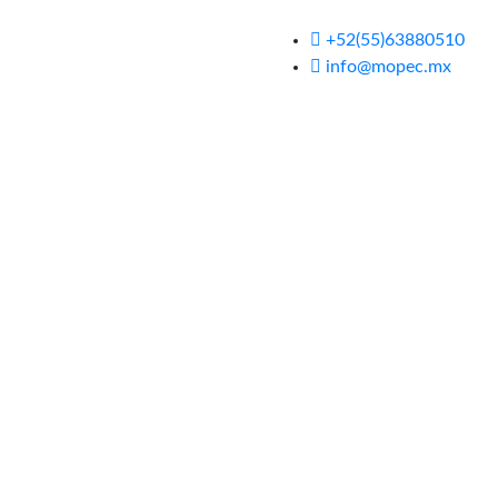
+52(55)63880510
info@mopec.mx