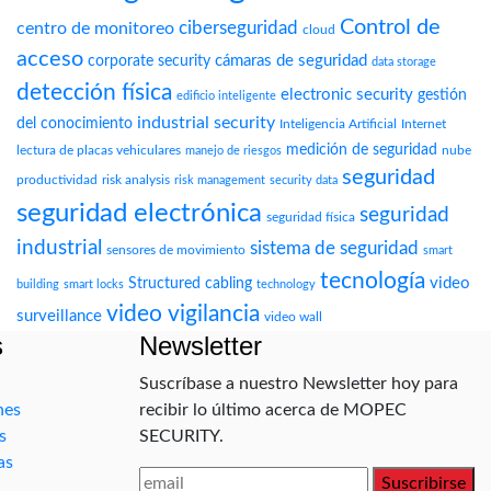
Control de
ciberseguridad
centro de monitoreo
cloud
acceso
cámaras de seguridad
corporate security
data storage
detección física
electronic security
gestión
edificio inteligente
industrial security
del conocimiento
Inteligencia Artificial
Internet
medición de seguridad
lectura de placas vehiculares
nube
manejo de riesgos
seguridad
productividad
risk analysis
risk management
security data
seguridad electrónica
seguridad
seguridad física
industrial
sistema de seguridad
sensores de movimiento
smart
tecnología
video
Structured cabling
building
smart locks
technology
video vigilancia
surveillance
video wall
s
Newsletter
Suscríbase a nuestro Newsletter hoy para
nes
recibir lo último acerca de MOPEC
s
SECURITY.
as
Suscribirse