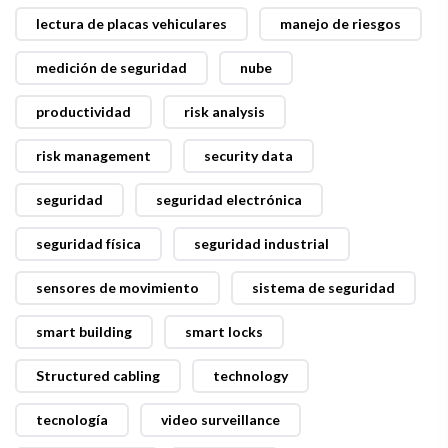
lectura de placas vehiculares
manejo de riesgos
medición de seguridad
nube
productividad
risk analysis
risk management
security data
seguridad
seguridad electrónica
seguridad física
seguridad industrial
sensores de movimiento
sistema de seguridad
smart building
smart locks
Structured cabling
technology
tecnología
video surveillance